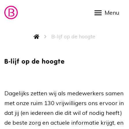
Overslaan en naar de inhoud gaan
Kruimelpad
B-lijf op de hoogte
B-lijf 
B-lijf op de hoogte
Dagelijks zetten wij als medewerkers samen
met onze ruim 130 vrijwilligers ons ervoor in
dat jij (en iedereen die dit wil of nodig heeft)
de beste zorg en actuele informatie krijgt, en