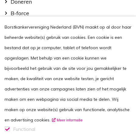
Doneren
B-force
Kom in actie
Borstkankervereniging Nederland (BVN) maakt op al door haar
Handig
beheerde website(s) gebruik van cookies. Een cookie is een
Stel je vraag
bestand dat op je computer, tablet of telefoon wordt
opgeslagen. Met behulp van een cookie kunnen we
Agenda
bijvoorbeeld het gebruik van de site voor jou gemakkelijker te
Voor zorgverleners
maken, de kwaliteit van onze website testen, je gericht
This website in another language
advertenties van onze campagnes laten zien of het mogelijk
Over ons
maken om een webpagina via social media te delen. Wij
Wie zijn we
maken op onze website(s) gebruik van functionele, analytische
Contactgegevens
en advertising cookies.
Meer informatie
Vacatures
Functional