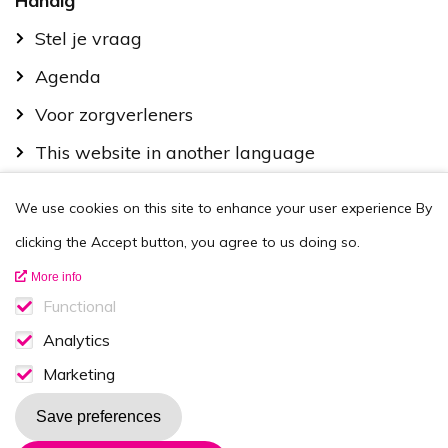
Handig
Stel je vraag
Agenda
Voor zorgverleners
This website in another language
Over ons
We use cookies on this site to enhance your user experience
By
Wie zijn we
clicking the Accept button, you agree to us doing so.
Contactgegevens
More info
Vacatures
Functional
Functionele cookies
Analytics
Disclaimer
Analytics consent
Marketing
Volg ons op
Marketing consent
Save preferences