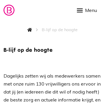
Overslaan en naar de inhoud gaan
Kruimelpad
B-lijf op de hoogte
B-lijf 
B-lijf op de hoogte
Dagelijks zetten wij als medewerkers samen
met onze ruim 130 vrijwilligers ons ervoor in
dat jij (en iedereen die dit wil of nodig heeft)
de beste zorg en actuele informatie krijgt, en