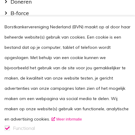
Doneren
B-force
Kom in actie
Borstkankervereniging Nederland (BVN) maakt op al door haar
Handig
beheerde website(s) gebruik van cookies. Een cookie is een
Stel je vraag
bestand dat op je computer, tablet of telefoon wordt
opgeslagen. Met behulp van een cookie kunnen we
Agenda
bijvoorbeeld het gebruik van de site voor jou gemakkelijker te
Voor zorgverleners
maken, de kwaliteit van onze website testen, je gericht
This website in another language
advertenties van onze campagnes laten zien of het mogelijk
Over ons
maken om een webpagina via social media te delen. Wij
Wie zijn we
maken op onze website(s) gebruik van functionele, analytische
Contactgegevens
en advertising cookies.
Meer informatie
Vacatures
Functional