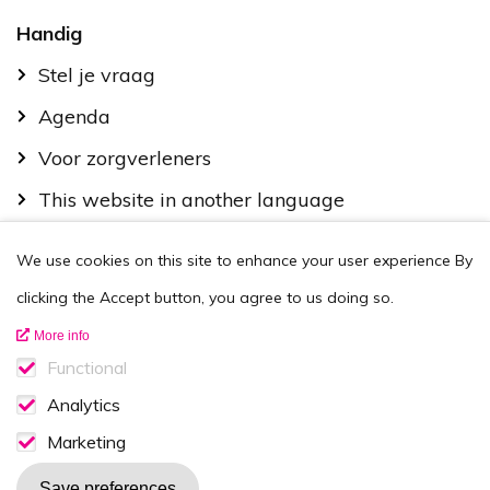
Handig
Stel je vraag
Agenda
Voor zorgverleners
This website in another language
Over ons
We use cookies on this site to enhance your user experience
By
Wie zijn we
clicking the Accept button, you agree to us doing so.
Contactgegevens
More info
Vacatures
Functional
Functionele cookies
Analytics
Disclaimer
Analytics consent
Marketing
Volg ons op
Marketing consent
Save preferences