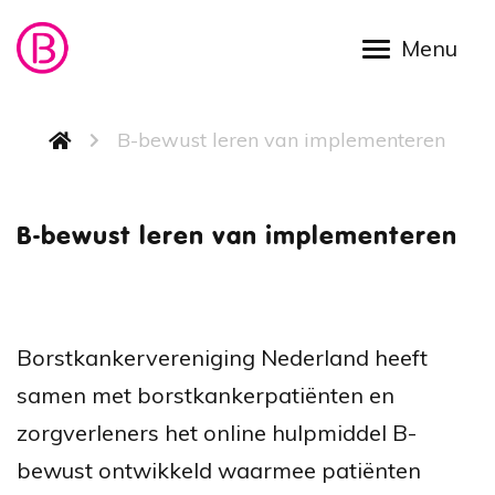
Skip to main content
Breadcrumb
B-bewust leren van implementeren
B-bewus
B-bewust leren van implementeren
Borstkankervereniging Nederland heeft
samen met borstkankerpatiënten en
zorgverleners het online hulpmiddel B-
bewust ontwikkeld waarmee patiënten