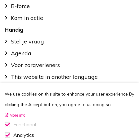
B-force
Kom in actie
Handig
Stel je vraag
Agenda
Voor zorgverleners
This website in another language
Over ons
We use cookies on this site to enhance your user experience
By
Wie zijn we
clicking the Accept button, you agree to us doing so.
Contactgegevens
More info
Vacatures
Functional
Functionele cookies
Analytics
Disclaimer