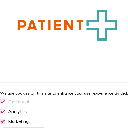
We use cookies on this site to enhance your user experience
By clic
Footer
Steun ons
Handig
Functional
Lid worden
Stel je 
Functionele cookies
Analytics
Doneren
Agenda
Analytics consent
Marketing