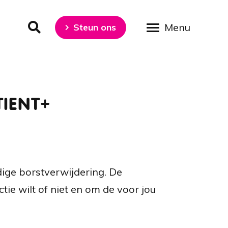
Steun ons
Keuzehulp Borstreconstructie PATIENT+
TIENT+
dige borstverwijdering. De
ie wilt of niet en om de voor jou