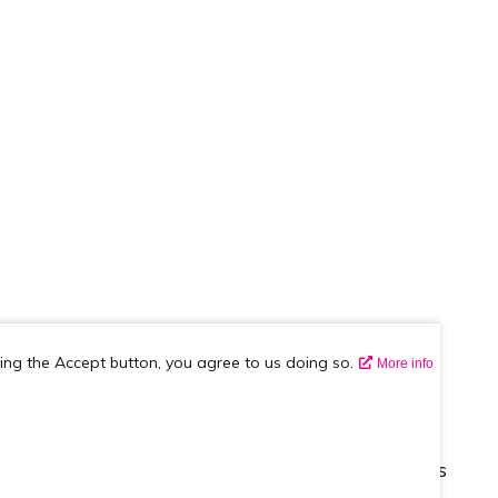
king the Accept button, you agree to us doing so.
More info
Over ons
vraag
Wie zijn we
Contactgegevens