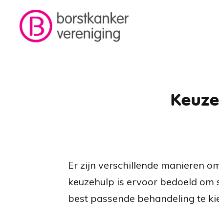
Skip to main content
Breadcrumb
Keuze
Er zijn verschillende manieren om
keuzehulp is ervoor bedoeld om sa
best passende behandeling te ki