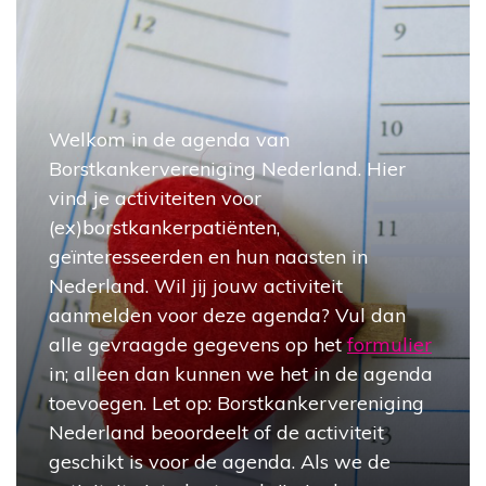
Welkom in de agenda van
Borstkankervereniging Nederland. Hier
vind je activiteiten voor
(ex)borstkankerpatiënten,
geïnteresseerden en hun naasten in
Nederland. Wil jij jouw activiteit
aanmelden voor deze agenda? Vul dan
alle gevraagde gegevens op het
formulier
in; alleen dan kunnen we het in de agenda
toevoegen. Let op: Borstkankervereniging
Nederland beoordeelt of de activiteit
geschikt is voor de agenda. Als we de