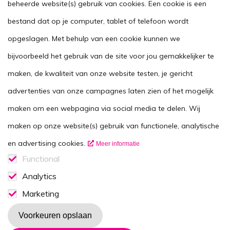
Handig
beheerde website(s) gebruik van cookies. Een cookie is een
Stel je vraag
bestand dat op je computer, tablet of telefoon wordt
opgeslagen. Met behulp van een cookie kunnen we
Agenda
bijvoorbeeld het gebruik van de site voor jou gemakkelijker te
Voor zorgverleners
maken, de kwaliteit van onze website testen, je gericht
This website in another language
advertenties van onze campagnes laten zien of het mogelijk
Over ons
maken om een webpagina via social media te delen. Wij
Wie zijn we
maken op onze website(s) gebruik van functionele, analytische
Contactgegevens
en advertising cookies.
Meer informatie
Vacatures
Functional
Functionele cookies
Analytics
Disclaimer
Analytics consent
Marketing
Volg ons op
Marketing consent
Voorkeuren opslaan