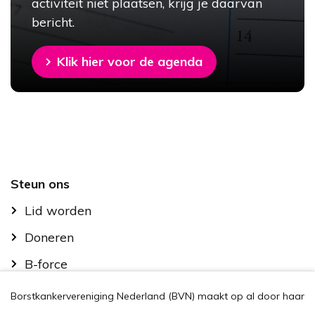
activiteit niet plaatsen, krijg je daarvan
bericht.
Klik hier voor de agenda
Footer
Steun ons
Lid worden
Doneren
B-force
Kom in actie
Borstkankervereniging Nederland (BVN) maakt op al door haar