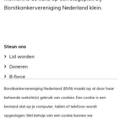
Borstkankervereniging Nederland klein.
Footer
Steun ons
Lid worden
Doneren
B-force
Kom in actie
Borstkankervereniging Nederland (BVN) maakt op al door haar
Handig
beheerde website(s) gebruik van cookies. Een cookie is een
Stel je vraag
bestand dat op je computer, tablet of telefoon wordt
opgeslagen. Met behulp van een cookie kunnen we
Agenda