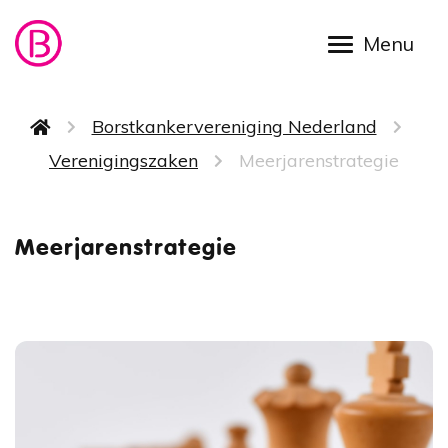
Overslaan en naar de inhoud gaan
Kruimelpad
Borstkankervereniging Nederland
Verenigingszaken
Meerjarenstrategie
Meerjar
Meerjarenstrategie