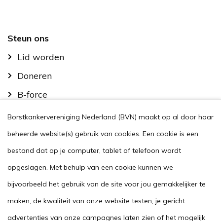
Footer
Steun ons
Lid worden
Doneren
B-force
Kom in actie
Borstkankervereniging Nederland (BVN) maakt op al door haar
Handig
beheerde website(s) gebruik van cookies. Een cookie is een
Stel je vraag
bestand dat op je computer, tablet of telefoon wordt
opgeslagen. Met behulp van een cookie kunnen we
Agenda
bijvoorbeeld het gebruik van de site voor jou gemakkelijker te
Voor zorgverleners
maken, de kwaliteit van onze website testen, je gericht
This website in another language
advertenties van onze campagnes laten zien of het mogelijk