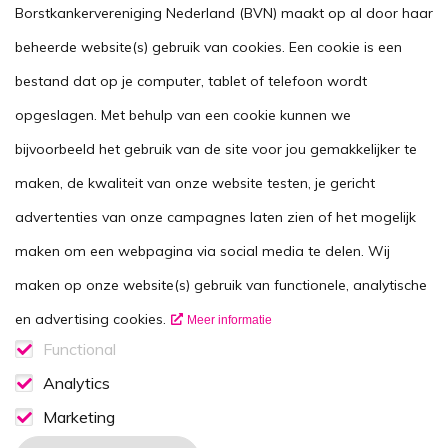
Kom in actie
Borstkankervereniging Nederland (BVN) maakt op al door haar
Handig
beheerde website(s) gebruik van cookies. Een cookie is een
Stel je vraag
bestand dat op je computer, tablet of telefoon wordt
opgeslagen. Met behulp van een cookie kunnen we
Agenda
bijvoorbeeld het gebruik van de site voor jou gemakkelijker te
Voor zorgverleners
maken, de kwaliteit van onze website testen, je gericht
This website in another language
advertenties van onze campagnes laten zien of het mogelijk
Over ons
maken om een webpagina via social media te delen. Wij
Wie zijn we
maken op onze website(s) gebruik van functionele, analytische
Contactgegevens
en advertising cookies.
Meer informatie
Vacatures
Functional
Functionele cookies
Analytics
Disclaimer
Analytics consent
Marketing
Volg ons op