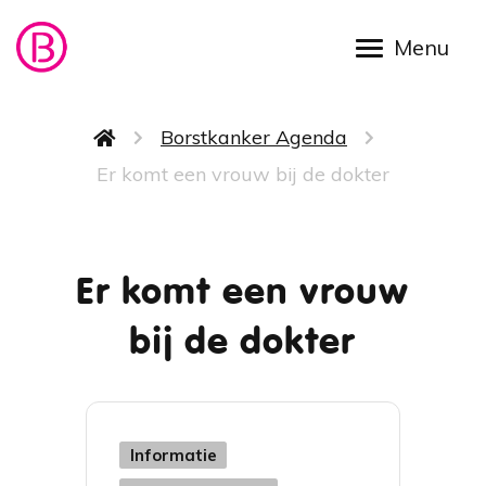
Overslaan en naar de inhoud gaan
Kruimelpad
Borstkanker Agenda
Er komt een vrouw bij de dokter
Er komt een vrouw
bij de dokter
Categorie
Informatie