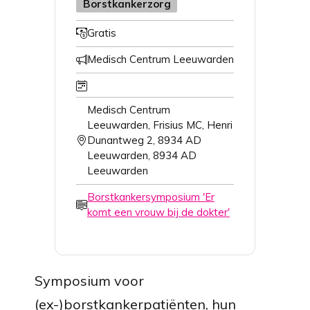
Thema's
Borstkankerzorg
Gratis
Betaald
Medisch Centrum Leeuwarden
Organisator
Wanneer
Medisch Centrum
Leeuwarden,
Frisius MC, Henri
Dunantweg 2, 8934 AD
Waar
Leeuwarden,
8934 AD
Leeuwarden
Borstkankersymposium 'Er
Online
komt een vrouw bij de dokter'
Symposium voor
(ex-)borstkankerpatiënten, hun