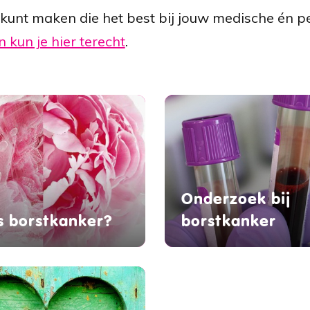
 kunt maken die het best bij jouw medische én per
 kun je hier terecht
.
Onderzoek bij
s borstkanker?
borstkanker