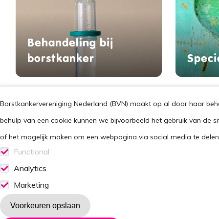
Behandeling bij
borstkanker
Speci
Borstkankervereniging Nederland (BVN) maakt op al door haar behee
behulp van een cookie kunnen we bijvoorbeeld het gebruik van de si
of het mogelijk maken om een webpagina via social media te delen. 
Footer
Steun ons
Handig
Functional
Lid worden
Stel je 
Functionele cookies
Analytics
Doneren
Agenda
Analytics consent
Marketing
Marketing consent
B-force
Voor zo
Voorkeuren opslaan