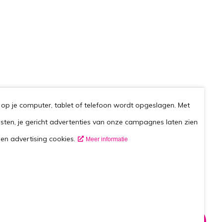
op je computer, tablet of telefoon wordt opgeslagen. Met
esten, je gericht advertenties van onze campagnes laten zien
en advertising cookies.
Meer informatie
Volg ons op
Nieuwsbrief
Ontvang de maandelijkse