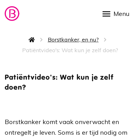
Overslaan en naar de inhoud gaan
Kruimelpad
Borstkanker, en nu?
Patiëntvideo's: Wat kun je zelf doen?
Patiënt
Patiëntvideo's: Wat kun je zelf
doen?
Borstkanker komt vaak onverwacht en
ontregelt je leven. Soms is er tijd nodig om