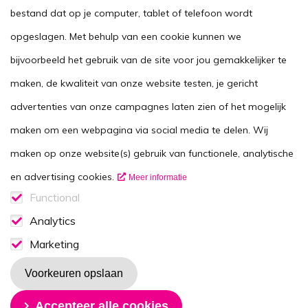
Stel je vraag
bestand dat op je computer, tablet of telefoon wordt
opgeslagen. Met behulp van een cookie kunnen we
Agenda
bijvoorbeeld het gebruik van de site voor jou gemakkelijker te
Voor zorgverleners
maken, de kwaliteit van onze website testen, je gericht
This website in another language
advertenties van onze campagnes laten zien of het mogelijk
Over ons
maken om een webpagina via social media te delen. Wij
Wie zijn we
maken op onze website(s) gebruik van functionele, analytische
Contactgegevens
en advertising cookies.
Meer informatie
Vacatures
Functional
Functionele cookies
Analytics
Disclaimer
Analytics consent
Marketing
Volg ons op
Marketing consent
Voorkeuren opslaan
Toestemming intrekken
Accepteer alle cookies