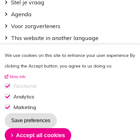
Stel je vraag
Agenda
Voor zorgverleners
This website in another language
Over ons
We use cookies on this site to enhance your user experience
By
Wie zijn we
clicking the Accept button, you agree to us doing so.
Contactgegevens
More info
Vacatures
Functional
Functionele cookies
Analytics
Disclaimer
Analytics consent
Marketing
Volg ons op
Marketing consent
Save preferences
Withdraw consent
Accept all cookies
Nieuwsbrief