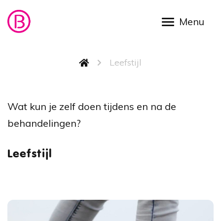
Skip to main content
Breadcrumb
Leefstijl
Leefsti
Wat kun je zelf doen tijdens en na de
behandelingen?
Leefstijl