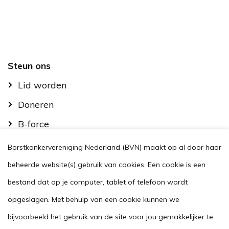
Footer
Steun ons
Lid worden
Doneren
B-force
Kom in actie
Borstkankervereniging Nederland (BVN) maakt op al door haar
Handig
beheerde website(s) gebruik van cookies. Een cookie is een
Stel je vraag
bestand dat op je computer, tablet of telefoon wordt
opgeslagen. Met behulp van een cookie kunnen we
Agenda
bijvoorbeeld het gebruik van de site voor jou gemakkelijker te
Voor zorgverleners