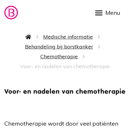
Overslaan en naar de inhoud gaan
Kruimelpad
Medische informatie
Behandeling bij borstkanker
Chemotherapie
Voor- en nadelen van chemotherapie
Voor- e
Voor- en nadelen van chemotherapie
Chemotherapie wordt door veel patiënten