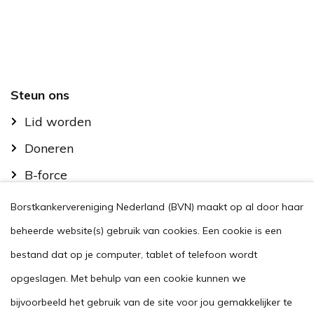
Footer
Steun ons
Lid worden
Doneren
B-force
Kom in actie
Borstkankervereniging Nederland (BVN) maakt op al door haar
Handig
beheerde website(s) gebruik van cookies. Een cookie is een
Stel je vraag
bestand dat op je computer, tablet of telefoon wordt
opgeslagen. Met behulp van een cookie kunnen we
Agenda
bijvoorbeeld het gebruik van de site voor jou gemakkelijker te
Voor zorgverleners