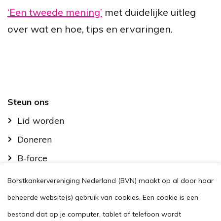
‘Een tweede mening’
met duidelijke uitleg
over wat en hoe, tips en ervaringen.
Footer
Steun ons
Lid worden
Doneren
B-force
Kom in actie
Borstkankervereniging Nederland (BVN) maakt op al door haar
Handig
beheerde website(s) gebruik van cookies. Een cookie is een
Stel je vraag
bestand dat op je computer, tablet of telefoon wordt