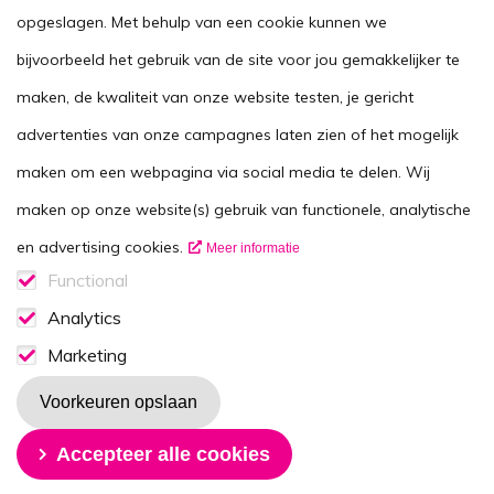
opgeslagen. Met behulp van een cookie kunnen we
Agenda
bijvoorbeeld het gebruik van de site voor jou gemakkelijker te
Voor zorgverleners
maken, de kwaliteit van onze website testen, je gericht
This website in another language
advertenties van onze campagnes laten zien of het mogelijk
Over ons
maken om een webpagina via social media te delen. Wij
Wie zijn we
maken op onze website(s) gebruik van functionele, analytische
Contactgegevens
en advertising cookies.
Meer informatie
Vacatures
Functional
Functionele cookies
Analytics
Disclaimer
Analytics consent
Marketing
Volg ons op
Marketing consent
Voorkeuren opslaan
Toestemming intrekken
Accepteer alle cookies
Nieuwsbrief
Ontvang de maandelijkse (nieuws)B-rief