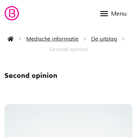
Overslaan en naar de inhoud gaan
Kruimelpad
Medische informatie
De uitslag
Second opinion
Second 
Second opinion