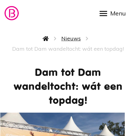
Overslaan en naar de inhoud gaan
Kruimelpad
Nieuws
Dam tot Dam wandeltocht: wát een topdag!
Dam tot Dam
wandeltocht: wát een
topdag!