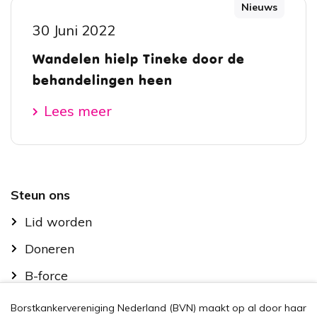
Nieuws
30 Juni 2022
Wandelen hielp Tineke door de
behandelingen heen
Lees meer
Footer
Steun ons
Lid worden
Doneren
B-force
Kom in actie
Borstkankervereniging Nederland (BVN) maakt op al door haar