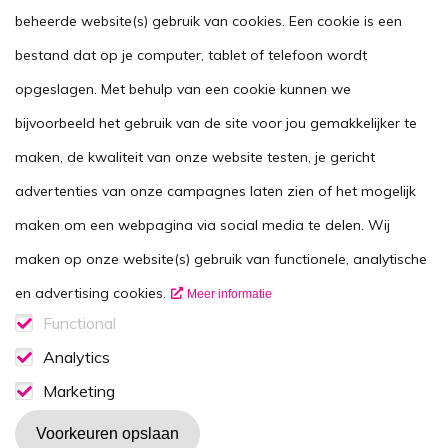
Handig
beheerde website(s) gebruik van cookies. Een cookie is een
Stel je vraag
bestand dat op je computer, tablet of telefoon wordt
opgeslagen. Met behulp van een cookie kunnen we
Agenda
bijvoorbeeld het gebruik van de site voor jou gemakkelijker te
Voor zorgverleners
maken, de kwaliteit van onze website testen, je gericht
This website in another language
advertenties van onze campagnes laten zien of het mogelijk
Over ons
maken om een webpagina via social media te delen. Wij
Wie zijn we
maken op onze website(s) gebruik van functionele, analytische
Contactgegevens
en advertising cookies.
Meer informatie
Vacatures
Functional
Functionele cookies
Analytics
Disclaimer
Analytics consent
Marketing
Volg ons op
Marketing consent
Voorkeuren opslaan