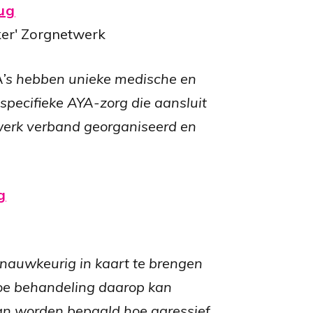
rug
ker' Zorgnetwerk
A’s hebben unieke medische en
sspecifieke AYA-zorg die aansluit
twerk verband georganiseerd en
g
 nauwkeurig in kaart te brengen
hoe behandeling daarop kan
kan worden bepaald hoe agressief