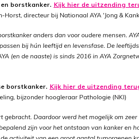
 en borstkanker.
Kijk hier de uitzending te
-Horst, directeur bij Nationaal AYA 'Jong & Kan
 borstkanker anders dan voor oudere mensen. AY
assen bij hún leeftijd en levensfase.
De leeftijd
AYA (en de naaste) is sinds 2016 in AYA Zorgne
se borstkanker.
Kijk hier de uitzending teru
seling, bijzonder hoogleraar Pathologie (NKI)
t gebracht. Daardoor werd het mogelijk om zeer
bepalend zijn voor het ontstaan van kanker en 
e activiteit van een groot aan­tal tumorgenen 