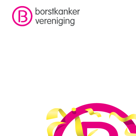
Overslaan en naar de inhoud gaan
Kruimelpad