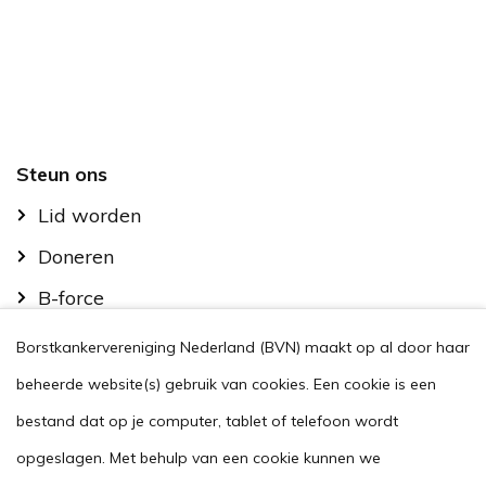
Footer
Steun ons
Lid worden
Doneren
B-force
Kom in actie
Borstkankervereniging Nederland (BVN) maakt op al door haar
Handig
beheerde website(s) gebruik van cookies. Een cookie is een
Stel je vraag
bestand dat op je computer, tablet of telefoon wordt
opgeslagen. Met behulp van een cookie kunnen we
Agenda