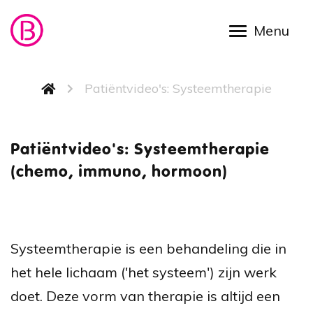
Overslaan en naar de inhoud gaan
Kruimelpad
Patiëntvideo's: Systeemtherapie
Patiënt
Patiëntvideo's: Systeemtherapie
(chemo, immuno, hormoon)
Systeemtherapie is een behandeling die in
het hele lichaam ('het systeem') zijn werk
doet. Deze vorm van therapie is altijd een