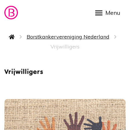
Overslaan en naar de inhoud gaan
Kruimelpad
Borstkankervereniging Nederland
Vrijwilligers
Vrijwill
Vrijwilligers