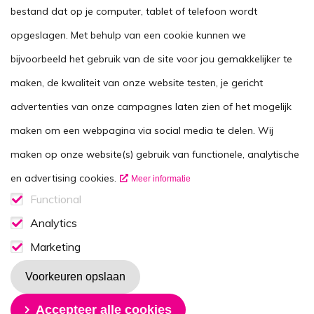
Stel je vraag
bestand dat op je computer, tablet of telefoon wordt
opgeslagen. Met behulp van een cookie kunnen we
Agenda
bijvoorbeeld het gebruik van de site voor jou gemakkelijker te
Voor zorgverleners
maken, de kwaliteit van onze website testen, je gericht
This website in another language
advertenties van onze campagnes laten zien of het mogelijk
Over ons
maken om een webpagina via social media te delen. Wij
Wie zijn we
maken op onze website(s) gebruik van functionele, analytische
Contactgegevens
en advertising cookies.
Meer informatie
Vacatures
Functional
Functionele cookies
Analytics
Disclaimer
Analytics consent
Marketing
Volg ons op
Marketing consent
Voorkeuren opslaan
Toestemming intrekken
Accepteer alle cookies