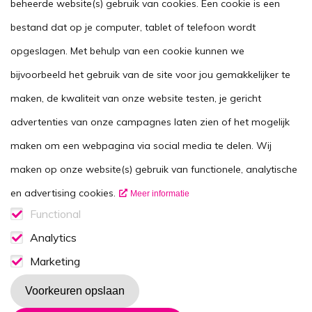
Handig
beheerde website(s) gebruik van cookies. Een cookie is een
Stel je vraag
bestand dat op je computer, tablet of telefoon wordt
opgeslagen. Met behulp van een cookie kunnen we
Agenda
bijvoorbeeld het gebruik van de site voor jou gemakkelijker te
Voor zorgverleners
maken, de kwaliteit van onze website testen, je gericht
This website in another language
advertenties van onze campagnes laten zien of het mogelijk
Over ons
maken om een webpagina via social media te delen. Wij
Wie zijn we
maken op onze website(s) gebruik van functionele, analytische
Contactgegevens
en advertising cookies.
Meer informatie
Vacatures
Functional
Functionele cookies
Analytics
Disclaimer
Analytics consent
Marketing
Volg ons op
Marketing consent
Voorkeuren opslaan