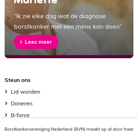
Mariëtte
“Ik zie elke dag wat de diagnose
borstkanker met een mens kan doen”
Lees meer
Footer
Steun ons
Lid worden
Doneren
B-force
Kom in actie
Borstkankervereniging Nederland (BVN) maakt op al door haar