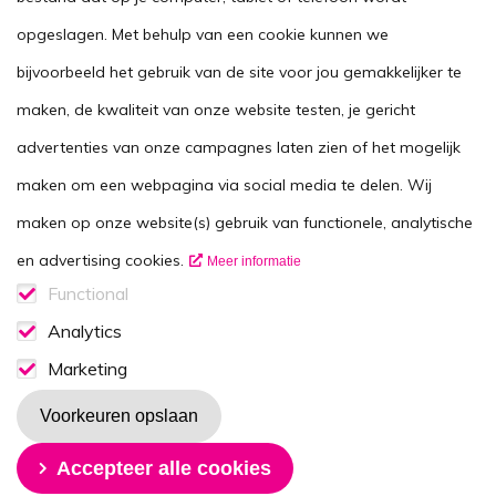
opgeslagen. Met behulp van een cookie kunnen we
Agenda
bijvoorbeeld het gebruik van de site voor jou gemakkelijker te
Voor zorgverleners
maken, de kwaliteit van onze website testen, je gericht
This website in another language
advertenties van onze campagnes laten zien of het mogelijk
Over ons
maken om een webpagina via social media te delen. Wij
Wie zijn we
maken op onze website(s) gebruik van functionele, analytische
Contactgegevens
en advertising cookies.
Meer informatie
Vacatures
Functional
Functionele cookies
Analytics
Disclaimer
Analytics consent
Marketing
Volg ons op
Marketing consent
Voorkeuren opslaan
Toestemming intrekken
Accepteer alle cookies
Nieuwsbrief
Ontvang de maandelijkse (nieuws)B-rief