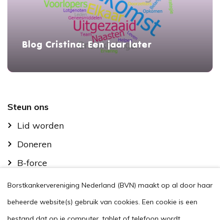
Blog Cristina: Een jaar later
Footer
Steun ons
Lid worden
Doneren
B-force
Kom in actie
Borstkankervereniging Nederland (BVN) maakt op al door haar
Handig
beheerde website(s) gebruik van cookies. Een cookie is een
Stel je vraag
bestand dat op je computer, tablet of telefoon wordt