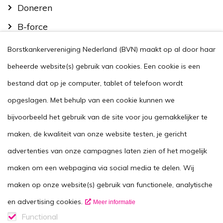
Doneren
B-force
Kom in actie
Borstkankervereniging Nederland (BVN) maakt op al door haar
Handig
beheerde website(s) gebruik van cookies. Een cookie is een
Stel je vraag
bestand dat op je computer, tablet of telefoon wordt
opgeslagen. Met behulp van een cookie kunnen we
Agenda
bijvoorbeeld het gebruik van de site voor jou gemakkelijker te
Voor zorgverleners
maken, de kwaliteit van onze website testen, je gericht
This website in another language
advertenties van onze campagnes laten zien of het mogelijk
Over ons
maken om een webpagina via social media te delen. Wij
Wie zijn we
maken op onze website(s) gebruik van functionele, analytische
Contactgegevens
en advertising cookies.
Meer informatie
Vacatures
Functional