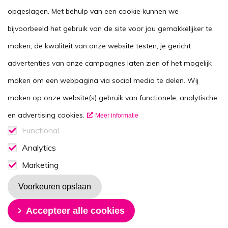
opgeslagen. Met behulp van een cookie kunnen we
Agenda
bijvoorbeeld het gebruik van de site voor jou gemakkelijker te
Voor zorgverleners
maken, de kwaliteit van onze website testen, je gericht
This website in another language
advertenties van onze campagnes laten zien of het mogelijk
Over ons
maken om een webpagina via social media te delen. Wij
Wie zijn we
maken op onze website(s) gebruik van functionele, analytische
Contactgegevens
en advertising cookies.
Meer informatie
Vacatures
Functional
Functionele cookies
Analytics
Disclaimer
Analytics consent
Marketing
Volg ons op
Marketing consent
Voorkeuren opslaan
Toestemming intrekken
Accepteer alle cookies
Nieuwsbrief
Ontvang de maandelijkse (nieuws)B-rief