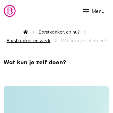
Overslaan en naar de inhoud gaan
Kruimelpad
Borstkanker, en nu?
Borstkanker en werk
Wat kun je zelf doen?
Wat kun
Wat kun je zelf doen?