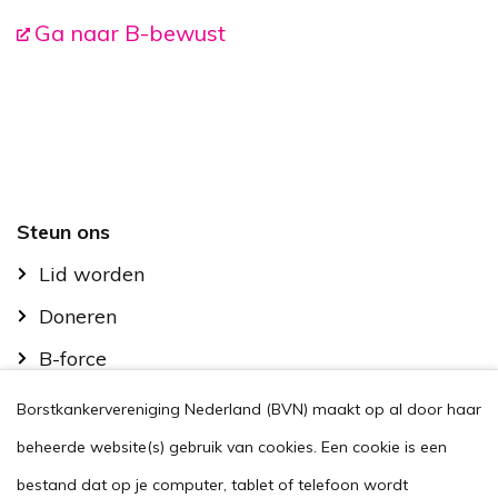
Ga naar B-bewust
Footer
Steun ons
Lid worden
Doneren
B-force
Kom in actie
Borstkankervereniging Nederland (BVN) maakt op al door haar
Handig
beheerde website(s) gebruik van cookies. Een cookie is een
Stel je vraag
bestand dat op je computer, tablet of telefoon wordt