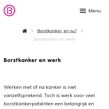
Overslaan en naar de inhoud gaan
Kruimelpad
Borstkanker, en nu?
Borstkanker en werk
Borstka
Borstkanker en werk
Werken met of na kanker is niet
vanzelfsprekend. Toch is werk voor veel
borstkankerpatiënten een belangrijk en