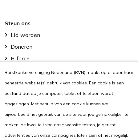
Footer
Steun ons
Lid worden
Doneren
B-force
Kom in actie
Borstkankervereniging Nederland (BVN) maakt op al door haar
Handig
beheerde website(s) gebruik van cookies. Een cookie is een
Stel je vraag
bestand dat op je computer, tablet of telefoon wordt
opgeslagen. Met behulp van een cookie kunnen we
Agenda
bijvoorbeeld het gebruik van de site voor jou gemakkelijker te
Voor zorgverleners
maken, de kwaliteit van onze website testen, je gericht
This website in another language
advertenties van onze campagnes laten zien of het mogelijk