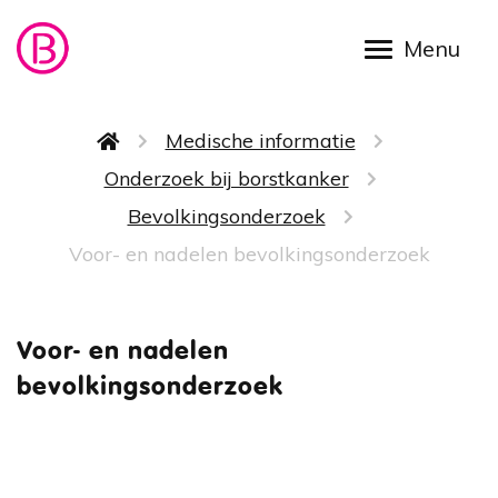
Overslaan en naar de inhoud gaan
Kruimelpad
Medische informatie
Onderzoek bij borstkanker
Bevolkingsonderzoek
Voor- en nadelen bevolkingsonderzoek
Voor- e
Voor- en nadelen
bevolkingsonderzoek