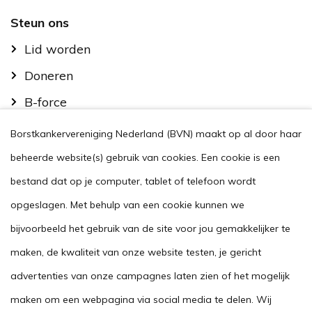
Footer
Steun ons
Lid worden
Doneren
B-force
Kom in actie
Borstkankervereniging Nederland (BVN) maakt op al door haar
Handig
beheerde website(s) gebruik van cookies. Een cookie is een
Stel je vraag
bestand dat op je computer, tablet of telefoon wordt
opgeslagen. Met behulp van een cookie kunnen we
Agenda
bijvoorbeeld het gebruik van de site voor jou gemakkelijker te
Voor zorgverleners
maken, de kwaliteit van onze website testen, je gericht
This website in another language
advertenties van onze campagnes laten zien of het mogelijk
Over ons
maken om een webpagina via social media te delen. Wij