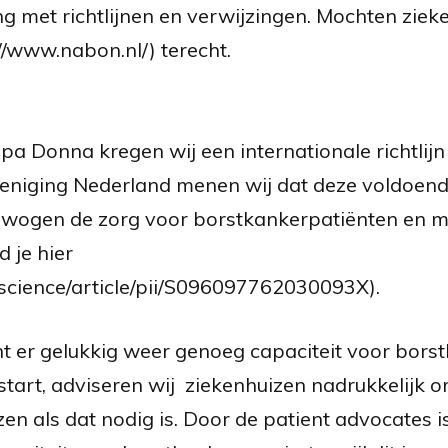
 met richtlijnen en verwijzingen. Mochten zie
//www.nabon.nl/) terecht.
a Donna kregen wij een internationale richtlijn
eniging Nederland menen wij dat deze voldoend
ewogen de zorg voor borstkankerpatiënten en m
d je hier
/science/article/pii/S096097762030093X).
nt er gelukkig weer genoeg capaciteit voor bors
tart, adviseren wij ziekenhuizen nadrukkelijk om
zen als dat nodig is. Door de patient advocates i