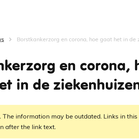
ws
Borstkankerzorg en corona, hoe gaat het in de
nkerzorg en corona, 
et in de ziekenhuize
. The information may be outdated. Links in this
 after the link text.