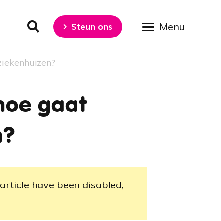
Steun ons
 ziekenhuizen?
hoe gaat
n?
 article have been disabled;