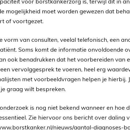
iteit voor borstkankerzorg is, terwijl dit in ande
de mogelijkheid moet worden gewezen dat behan
t of voortgezet.
e vorm van consulten, veelal telefonisch, een 
patiënt. Soms komt de informatie onvoldoende ov
an ook benadrukken dat het voorbereiden van e
een vervolggesprek te voeren, heel erg waardev
lijsten met voorbeeldvragen helpen je hierbij. J
 je graag wilt bespreken.
sonderzoek is nog niet bekend wanneer en hoe de
essentieel. Zie hiervoor ons bericht over daling 
www.borstkanker.nl/nieuws/aantal-diagnoses-bor