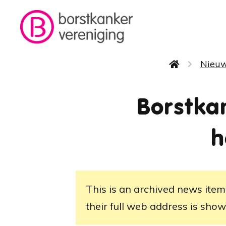
Overslaan en naar de inhoud gaan
Kruimelpad
Nieu
Borstka
h
This is an archived news item
their full web address is shown