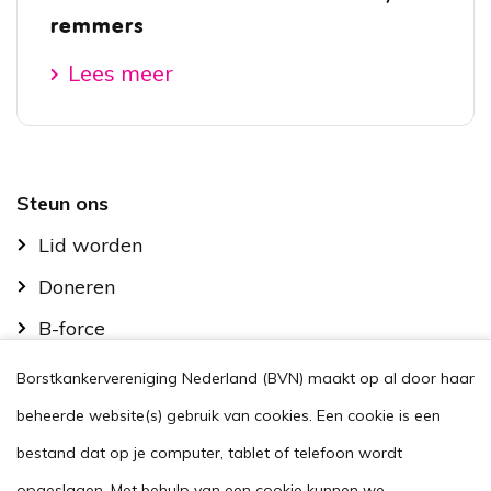
remmers
Lees meer
Footer
Steun ons
Lid worden
Doneren
B-force
Kom in actie
Borstkankervereniging Nederland (BVN) maakt op al door haar
Handig
beheerde website(s) gebruik van cookies. Een cookie is een
Stel je vraag
bestand dat op je computer, tablet of telefoon wordt
opgeslagen. Met behulp van een cookie kunnen we