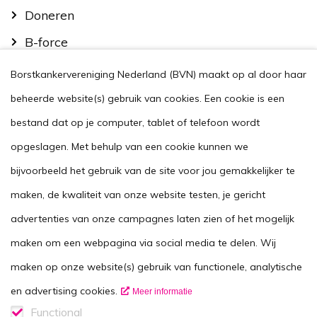
Doneren
B-force
Kom in actie
Borstkankervereniging Nederland (BVN) maakt op al door haar
Handig
beheerde website(s) gebruik van cookies. Een cookie is een
Stel je vraag
bestand dat op je computer, tablet of telefoon wordt
opgeslagen. Met behulp van een cookie kunnen we
Agenda
bijvoorbeeld het gebruik van de site voor jou gemakkelijker te
Voor zorgverleners
maken, de kwaliteit van onze website testen, je gericht
This website in another language
advertenties van onze campagnes laten zien of het mogelijk
Over ons
maken om een webpagina via social media te delen. Wij
Wie zijn we
maken op onze website(s) gebruik van functionele, analytische
Contactgegevens
en advertising cookies.
Meer informatie
Vacatures
Functional