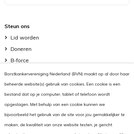
Footer
Steun ons
Lid worden
Doneren
B-force
Kom in actie
Borstkankervereniging Nederland (BVN) maakt op al door haar
Handig
beheerde website(s) gebruik van cookies. Een cookie is een
Stel je vraag
bestand dat op je computer, tablet of telefoon wordt
opgeslagen. Met behulp van een cookie kunnen we
Agenda
bijvoorbeeld het gebruik van de site voor jou gemakkelijker te
Voor zorgverleners
maken, de kwaliteit van onze website testen, je gericht
This website in another language