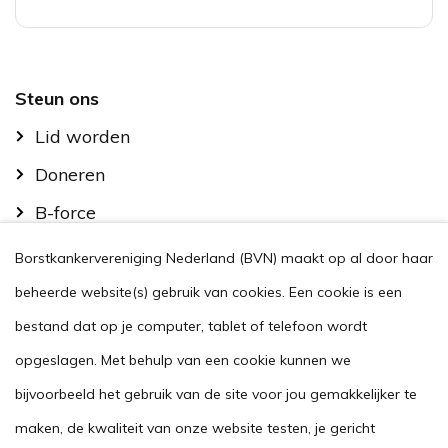
Footer
Steun ons
Lid worden
Doneren
B-force
Kom in actie
Borstkankervereniging Nederland (BVN) maakt op al door haar
Handig
beheerde website(s) gebruik van cookies. Een cookie is een
Stel je vraag
bestand dat op je computer, tablet of telefoon wordt
opgeslagen. Met behulp van een cookie kunnen we
Agenda
bijvoorbeeld het gebruik van de site voor jou gemakkelijker te
Voor zorgverleners
maken, de kwaliteit van onze website testen, je gericht
This website in another language