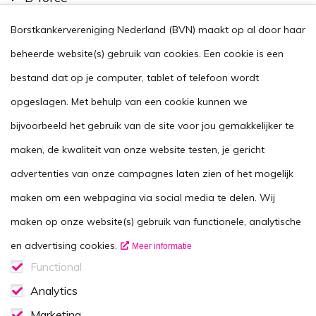
Kom in actie
Borstkankervereniging Nederland (BVN) maakt op al door haar
Handig
beheerde website(s) gebruik van cookies. Een cookie is een
Stel je vraag
bestand dat op je computer, tablet of telefoon wordt
opgeslagen. Met behulp van een cookie kunnen we
Agenda
bijvoorbeeld het gebruik van de site voor jou gemakkelijker te
Voor zorgverleners
maken, de kwaliteit van onze website testen, je gericht
This website in another language
advertenties van onze campagnes laten zien of het mogelijk
Over ons
maken om een webpagina via social media te delen. Wij
Wie zijn we
maken op onze website(s) gebruik van functionele, analytische
Contactgegevens
en advertising cookies.
Meer informatie
Vacatures
Functional
Functionele cookies
Analytics
Disclaimer
Analytics consent
Marketing