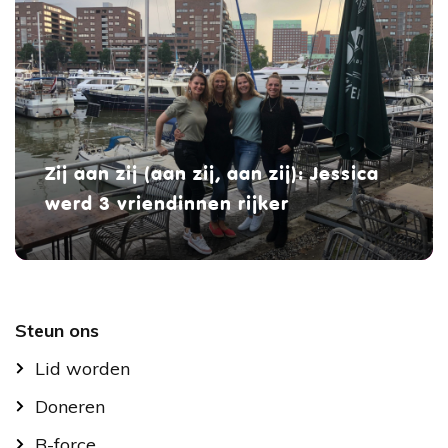
Zij aan zij (aan zij, aan zij): Jessica
werd 3 vriendinnen rijker
Footer
Steun ons
Lid worden
Doneren
B-force