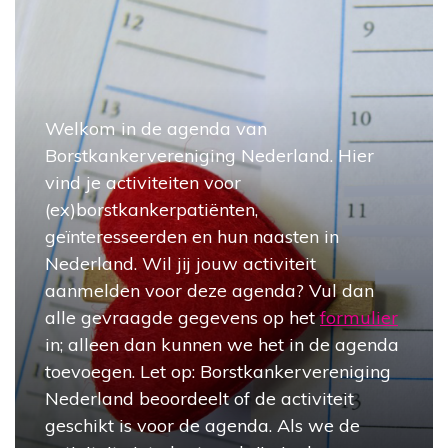
Welkom in de agenda van
Borstkankervereniging Nederland. Hier
vind je activiteiten voor
(ex)borstkankerpatiënten,
geïnteresseerden en hun naasten in
Nederland. Wil jij jouw activiteit
aanmelden voor deze agenda? Vul dan
alle gevraagde gegevens op het
formulier
in; alleen dan kunnen we het in de agenda
toevoegen. Let op: Borstkankervereniging
Nederland beoordeelt of de activiteit
geschikt is voor de agenda. Als we de