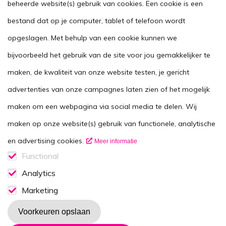
Handig
beheerde website(s) gebruik van cookies. Een cookie is een
Stel je vraag
bestand dat op je computer, tablet of telefoon wordt
opgeslagen. Met behulp van een cookie kunnen we
Agenda
bijvoorbeeld het gebruik van de site voor jou gemakkelijker te
Voor zorgverleners
maken, de kwaliteit van onze website testen, je gericht
This website in another language
advertenties van onze campagnes laten zien of het mogelijk
Over ons
maken om een webpagina via social media te delen. Wij
Wie zijn we
maken op onze website(s) gebruik van functionele, analytische
Contactgegevens
en advertising cookies.
Meer informatie
Vacatures
Functional
Functionele cookies
Analytics
Disclaimer
Analytics consent
Marketing
Volg ons op
Marketing consent
Voorkeuren opslaan