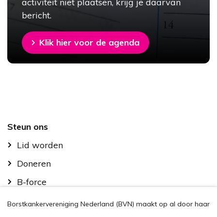
activiteit niet plaatsen, krijg je daarvan
bericht.
Klik hier voor de agenda
Footer
Steun ons
Lid worden
Doneren
B-force
Kom in actie
Borstkankervereniging Nederland (BVN) maakt op al door haar