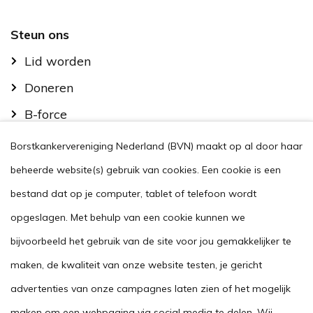
Footer
Steun ons
Lid worden
Doneren
B-force
Kom in actie
Borstkankervereniging Nederland (BVN) maakt op al door haar
Handig
beheerde website(s) gebruik van cookies. Een cookie is een
Stel je vraag
bestand dat op je computer, tablet of telefoon wordt
opgeslagen. Met behulp van een cookie kunnen we
Agenda
bijvoorbeeld het gebruik van de site voor jou gemakkelijker te
Voor zorgverleners
maken, de kwaliteit van onze website testen, je gericht
This website in another language
advertenties van onze campagnes laten zien of het mogelijk
Over ons
maken om een webpagina via social media te delen. Wij