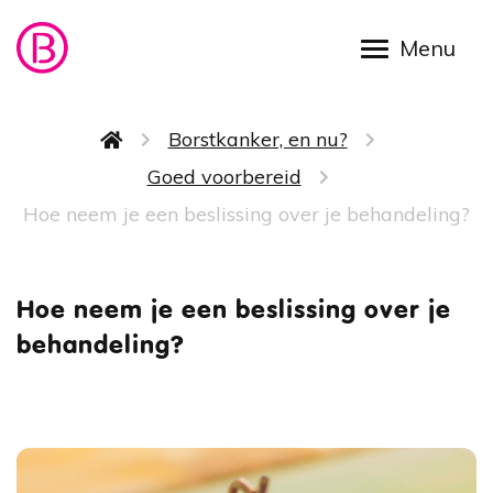
Overslaan en naar de inhoud gaan
Kruimelpad
Borstkanker, en nu?
Goed voorbereid
Hoe neem je een beslissing over je behandeling?
Hoe nee
Hoe neem je een beslissing over je
behandeling?