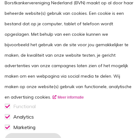
Kom in actie
Borstkankervereniging Nederland (BVN) maakt op al door haar
Handig
beheerde website(s) gebruik van cookies. Een cookie is een
Stel je vraag
bestand dat op je computer, tablet of telefoon wordt
opgeslagen. Met behulp van een cookie kunnen we
Agenda
bijvoorbeeld het gebruik van de site voor jou gemakkelijker te
Voor zorgverleners
maken, de kwaliteit van onze website testen, je gericht
This website in another language
advertenties van onze campagnes laten zien of het mogelijk
Over ons
maken om een webpagina via social media te delen. Wij
Wie zijn we
maken op onze website(s) gebruik van functionele, analytische
Contactgegevens
en advertising cookies.
Meer informatie
Vacatures
Functional
Functionele cookies
Analytics
Disclaimer
Analytics consent
Marketing
Volg ons op
Marketing consent