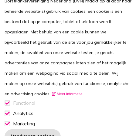
Borstkankervereniging Nederland (BVN) maakt op al door haar
Handig
beheerde website(s) gebruik van cookies. Een cookie is een
Stel je vraag
bestand dat op je computer, tablet of telefoon wordt
opgeslagen. Met behulp van een cookie kunnen we
Agenda
bijvoorbeeld het gebruik van de site voor jou gemakkelijker te
Voor zorgverleners
maken, de kwaliteit van onze website testen, je gericht
This website in another language
advertenties van onze campagnes laten zien of het mogelijk
Over ons
maken om een webpagina via social media te delen. Wij
Wie zijn we
maken op onze website(s) gebruik van functionele, analytische
Contactgegevens
en advertising cookies.
Meer informatie
Vacatures
Functional
Functionele cookies
Analytics
Disclaimer
Analytics consent
Marketing
Volg ons op
Marketing consent