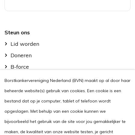
Footer
Steun ons
Lid worden
Doneren
B-force
Kom in actie
Borstkankervereniging Nederland (BVN) maakt op al door haar
Handig
beheerde website(s) gebruik van cookies. Een cookie is een
Stel je vraag
bestand dat op je computer, tablet of telefoon wordt
opgeslagen. Met behulp van een cookie kunnen we
Agenda
bijvoorbeeld het gebruik van de site voor jou gemakkelijker te
Voor zorgverleners
maken, de kwaliteit van onze website testen, je gericht