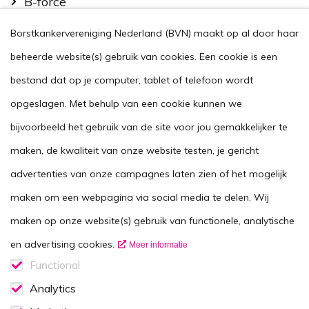
B-force
Kom in actie
Borstkankervereniging Nederland (BVN) maakt op al door haar
Handig
beheerde website(s) gebruik van cookies. Een cookie is een
Stel je vraag
bestand dat op je computer, tablet of telefoon wordt
opgeslagen. Met behulp van een cookie kunnen we
Agenda
bijvoorbeeld het gebruik van de site voor jou gemakkelijker te
Voor zorgverleners
maken, de kwaliteit van onze website testen, je gericht
This website in another language
advertenties van onze campagnes laten zien of het mogelijk
Over ons
maken om een webpagina via social media te delen. Wij
Wie zijn we
maken op onze website(s) gebruik van functionele, analytische
Contactgegevens
en advertising cookies.
Meer informatie
Vacatures
Functional
Functionele cookies
Analytics
Disclaimer